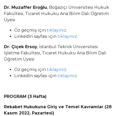
Dr. Muzaffer Eroğlu
, Boğaziçi Üniversitesi Hukuk
Fakültesi, Ticaret Hukuku Ana Bilim Dalı Öğretim
Üyesi
Öz geçmiş için
tıklayınız
.
LinkedIn sayfası için
tıklayınız
.
Dr. Çiçek Ersoy
, İstanbul Teknik Üniversitesi
İşletme Fakültesi, Ticaret Hukuku Ana Bilim Dalı
Öğretim Üyesi
Öz geçmiş için
tıklayınız
.
LinkedIn sayfası için
tıklayınız
.
PROGRAM (3 Hafta)
Rekabet Hukukuna Giriş ve Temel Kavramlar (28
Kasım 2022, Pazartesi)