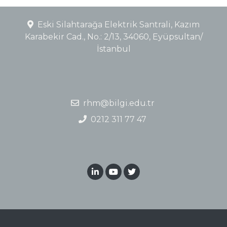
Eski Silahtarağa Elektrik Santrali, Kazım
Karabekir Cad., No.: 2/13, 34060, Eyüpsultan/
İstanbul
rhm@bilgi.edu.tr
0212 311 77 47