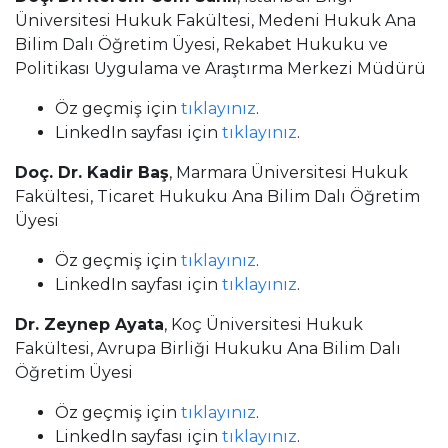
Üniversitesi Hukuk Fakültesi, Medeni Hukuk Ana
Bilim Dalı Öğretim Üyesi, Rekabet Hukuku ve
Politikası Uygulama ve Araştırma Merkezi Müdürü
Öz geçmiş için
tıklayınız
.
LinkedIn sayfası için
tıklayınız
.
Doç. Dr. Kadir Baş
, Marmara Üniversitesi Hukuk
Fakültesi, Ticaret Hukuku Ana Bilim Dalı Öğretim
Üyesi
Öz geçmiş için
tıklayınız
.
LinkedIn sayfası için
tıklayınız
.
Dr. Zeynep Ayata
, Koç Üniversitesi Hukuk
Fakültesi, Avrupa Birliği Hukuku Ana Bilim Dalı
Öğretim Üyesi
Öz geçmiş için
tıklayınız
.
LinkedIn sayfası için
tıklayınız
.